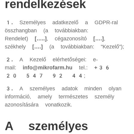
rendelkezések
1.
Személyes adatkezelő a GDPR-ral
összhangban (a továbbiakban:
Rendelet)
[…..]
, cégazonosító
[….]
,
székhely
[….]
(a továbbiakban: "Kezelő");
2.
A Kezelő elérhetőségei: e-
mail:
info@mikrofarm.hu
tel.:
+36
20 547 92 44
;
3.
A személyes adatok minden olyan
információ, amely természetes személy
azonosítására vonatkozik.
A személyes